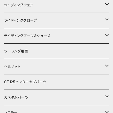
KUSHITANI
ライディングウェア
RSタイチ
春夏ライディングジャケット
ライディンググローブ
アルパインスターズ
春夏ライディングパンツ
オールシーズングローブ
ライディングブーツ＆シューズ
アライヘルメット
秋冬ライディングジャケット
メッシュグローブ
ライディングブーツ
ツーリング用品
電熱ウェア
SHOEI
秋冬ライディングパンツ
秋冬防風防寒グローブ
ライディングシューズ
ヘルメット
電熱グローブ
OGKカブト
秋冬防寒インナーウェア
フルフェイスヘルメット
CT125ハンターカブパーツ
HJC
レザーウェア
オープンフェイスヘルメット
カスタムパーツ
プロテクター＆小物
パーツ&小物
HONDA
マフラー