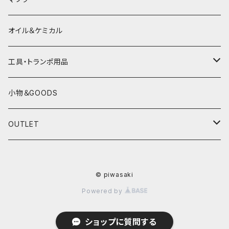
電熱ウェア
YAMAHA
HONDA
オイル＆ケミカル
インナーウェア
SUZUKI
YAMAHA
工具・トランポ用品
グローブ
KAWASAKI
SUZUKI
充電器
小物＆GOODS
外装パーツ
KAWASAKI
OUTLET
マフラー
ライディングウェア
© piwasaki
ヘルメット
Powered by
ショップに質問する