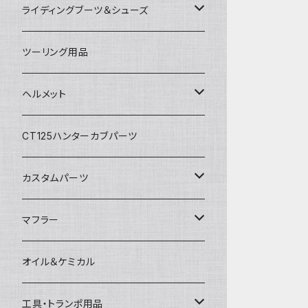
アルパインスターズ
春夏ライディングパンツ
オールシーズングローブ
ライディングブーツ＆シューズ
アライヘルメット
秋冬ライディングジャケット
メッシュグローブ
ライディングブーツ
ツーリング用品
電熱ウェア
SHOEI
秋冬ライディングパンツ
秋冬防風防寒グローブ
ライディングシューズ
ヘルメット
電熱グローブ
OGKカブト
秋冬防寒インナーウェア
フルフェイスヘルメット
CT125ハンターカブパーツ
HJC
レザーウェア
オープンフェイスヘルメット
カスタムパーツ
プロテクター＆小物
パーツ&小物
HONDA
マフラー
電熱ウェア
YAMAHA
HONDA
オイル＆ケミカル
インナーウェア
SUZUKI
YAMAHA
工具・トランポ用品