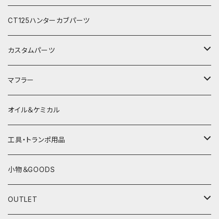
電熱グローブ
OGKカブト
秋冬防寒インナーウェア
フルフェイスヘルメット
CT125ハンターカブパーツ
HJC
レザーウェア
オープンフェイスヘルメット
カスタムパーツ
プロテクター＆小物
パーツ&小物
HONDA
マフラー
電熱ウェア
YAMAHA
HONDA
オイル＆ケミカル
インナーウェア
SUZUKI
YAMAHA
工具・トランポ用品
グローブ
KAWASAKI
SUZUKI
充電器
小物＆GOODS
外装パーツ
KAWASAKI
OUTLET