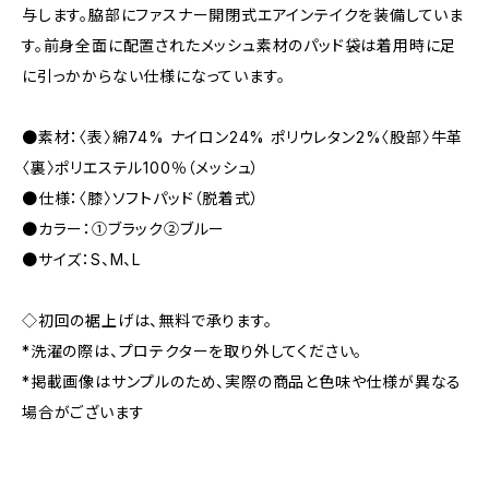
与します。脇部にファスナー開閉式エアインテイクを装備していま
す。前身全面に配置されたメッシュ素材のパッド袋は着用時に足
に引っかからない仕様になっています。
●素材：〈表〉綿74% ナイロン24% ポリウレタン2%〈股部〉牛革
〈裏〉ポリエステル100％（メッシュ）
●仕様：〈膝〉ソフトパッド（脱着式）
●カラー：①ブラック②ブルー
●サイズ：S、M、L
◇初回の裾上げは、無料で承ります。
*洗濯の際は、プロテクターを取り外してください。
*掲載画像はサンプルのため、実際の商品と色味や仕様が異なる
場合がございます