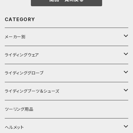
CATEGORY
メーカー別
KUSHITANI
ライディングウェア
RSタイチ
春夏ライディングジャケット
ライディンググローブ
アルパインスターズ
春夏ライディングパンツ
オールシーズングローブ
ライディングブーツ＆シューズ
アライヘルメット
秋冬ライディングジャケット
メッシュグローブ
ライディングブーツ
ツーリング用品
電熱ウェア
SHOEI
秋冬ライディングパンツ
秋冬防風防寒グローブ
ライディングシューズ
ヘルメット