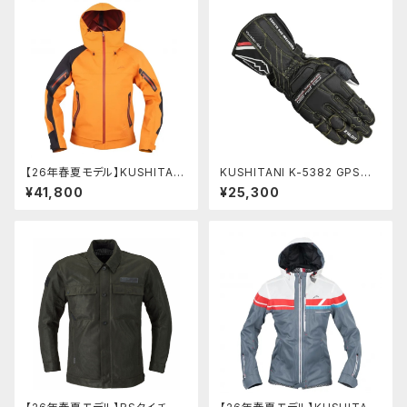
【26年春夏モデル】KUSHITANI
KUSHITANI K-5382 GPSグ
K-2451 3.0フレキシブルジャケ
ローブⅣ
¥41,800
¥25,300
ット