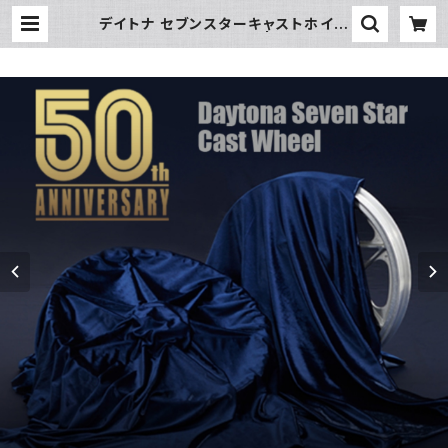
デイトナ セブンスターキャストホイー
ル Z1/Z2 【箱入り新品】 | piwasaki