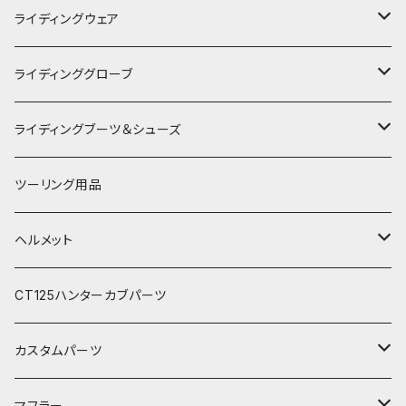
KUSHITANI
ライディングウェア
RSタイチ
春夏ライディングジャケット
ライディンググローブ
アルパインスターズ
春夏ライディングパンツ
オールシーズングローブ
ライディングブーツ＆シューズ
アライヘルメット
秋冬ライディングジャケット
メッシュグローブ
ライディングブーツ
ツーリング用品
電熱ウェア
SHOEI
秋冬ライディングパンツ
秋冬防風防寒グローブ
ライディングシューズ
ヘルメット
電熱グローブ
OGKカブト
秋冬防寒インナーウェア
フルフェイスヘルメット
CT125ハンターカブパーツ
HJC
レザーウェア
オープンフェイスヘルメット
カスタムパーツ
プロテクター＆小物
パーツ&小物
HONDA
マフラー