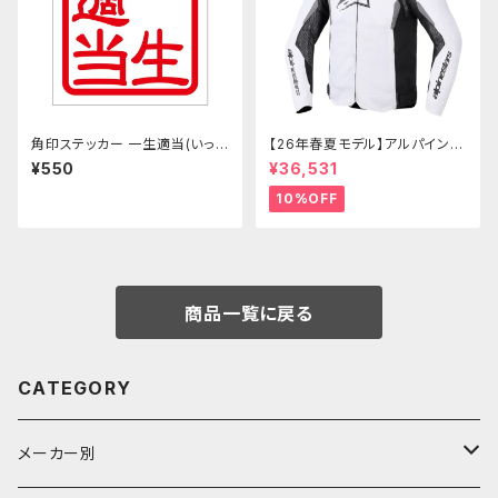
角印ステッカー 一生適当(いっし
【26年春夏モデル】アルパインス
ょうてきとう) 抜き文字 レッド 2
ターズ T-GP IGNITION v2 AI
¥550
¥36,531
枚入り
R JACKET
10%OFF
商品一覧に戻る
CATEGORY
メーカー別