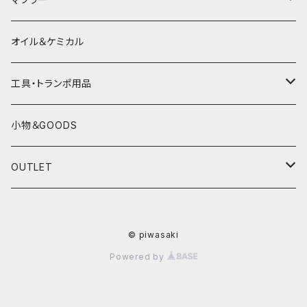
電熱ウェア
YAMAHA
HONDA
オイル＆ケミカル
インナーウェア
SUZUKI
YAMAHA
工具・トランポ用品
グローブ
KAWASAKI
SUZUKI
充電器
小物＆GOODS
外装パーツ
KAWASAKI
OUTLET
マフラー
ライディングウェア
© piwasaki
ヘルメット
Powered by