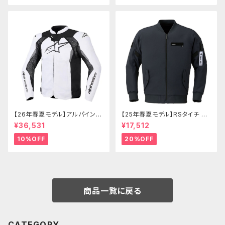
【26年春夏モデル】アルパインス
【25年春夏モデル】RSタイチ RS
ターズ T-GP IGNITION v2 AI
J343 クイックドライフライトジ
¥36,531
¥17,512
R JACKET
ャケット
10%OFF
20%OFF
商品一覧に戻る
CATEGORY