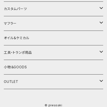
HJC
レザーウェア
オープンフェイスヘルメット
カスタムパーツ
プロテクター＆小物
パーツ&小物
HONDA
マフラー
電熱ウェア
YAMAHA
HONDA
オイル＆ケミカル
インナーウェア
SUZUKI
YAMAHA
工具・トランポ用品
グローブ
KAWASAKI
SUZUKI
充電器
小物＆GOODS
外装パーツ
KAWASAKI
OUTLET
マフラー
ライディングウェア
© piwasaki