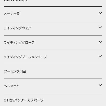
メーカー別
KUSHITANI
ライディングウェア
RSタイチ
春夏ライディングジャケット
ライディンググローブ
アルパインスターズ
春夏ライディングパンツ
オールシーズングローブ
ライディングブーツ＆シューズ
アライヘルメット
秋冬ライディングジャケット
メッシュグローブ
ライディングブーツ
ツーリング用品
電熱ウェア
SHOEI
秋冬ライディングパンツ
秋冬防風防寒グローブ
ライディングシューズ
ヘルメット
電熱グローブ
OGKカブト
秋冬防寒インナーウェア
フルフェイスヘルメット
CT125ハンターカブパーツ