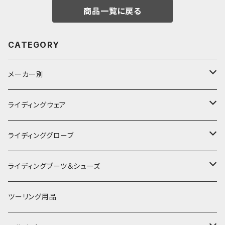
商品一覧に戻る
CATEGORY
メーカー別
KUSHITANI
ライディングウェア
RSタイチ
春夏ライディングジャケット
ライディンググローブ
アルパインスターズ
春夏ライディングパンツ
オールシーズングローブ
ライディングブーツ＆シューズ
アライヘルメット
秋冬ライディングジャケット
メッシュグローブ
ライディングブーツ
ツーリング用品