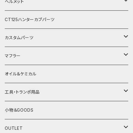
電熱ウェア
SHOEI
秋冬ライディングパンツ
秋冬防風防寒グローブ
ライディングシューズ
ヘルメット
電熱グローブ
OGKカブト
秋冬防寒インナーウェア
フルフェイスヘルメット
CT125ハンターカブパーツ
HJC
レザーウェア
オープンフェイスヘルメット
カスタムパーツ
プロテクター＆小物
パーツ&小物
HONDA
マフラー
電熱ウェア
YAMAHA
HONDA
オイル＆ケミカル
インナーウェア
SUZUKI
YAMAHA
工具・トランポ用品
グローブ
KAWASAKI
SUZUKI
充電器
小物＆GOODS
外装パーツ
KAWASAKI
OUTLET