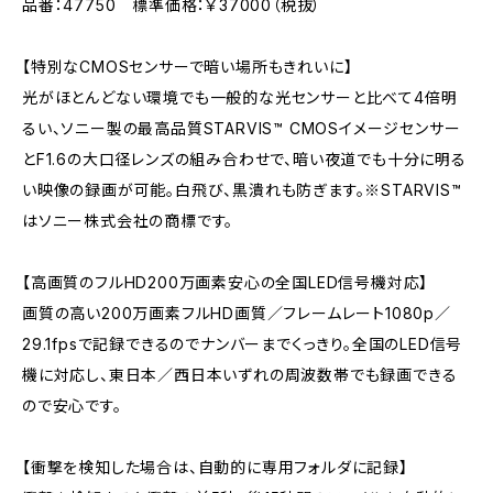
品番：47750 標準価格：￥37000（税抜）
【特別なCMOSセンサーで暗い場所もきれいに】
光がほとんどない環境でも一般的な光センサーと比べて4倍明
るい、ソニー製の最高品質STARVIS™ CMOSイメージセンサー
とF1.6の大口径レンズの組み合わせで、暗い夜道でも十分に明る
い映像の録画が可能。白飛び、黒潰れも防ぎます。※STARVIS™
はソニー株式会社の商標です。
【高画質のフルHD200万画素安心の全国LED信号機対応】
画質の高い200万画素フルHD画質／フレームレート1080p／
29.1fpsで記録できるのでナンバーまでくっきり。全国のLED信号
機に対応し、東日本／西日本いずれの周波数帯でも録画できる
ので安心です。
【衝撃を検知した場合は、自動的に専用フォルダに記録】