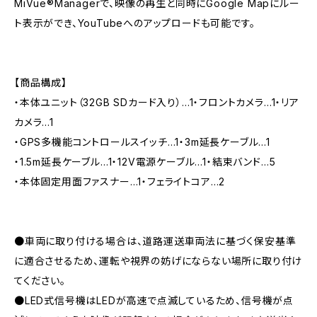
MiVue®Managerで、映像の再生と同時にGoogle Mapにルー
ト表示ができ、YouTubeへのアップロードも可能です。
【商品構成】
・本体ユニット（32GB SDカード入り）…1・フロントカメラ…1・リア
カメラ…1
・GPS多機能コントロールスイッチ…1・3m延長ケーブル…1
・1.5m延長ケーブル…1・12V電源ケーブル…1・結束バンド…5
・本体固定用面ファスナー…1・フェライトコア…2
●車両に取り付ける場合は、道路運送車両法に基づく保安基準
に適合させるため、運転や視界の妨げにならない場所に取り付け
てください。
●LED式信号機はLEDが高速で点滅しているため、信号機が点