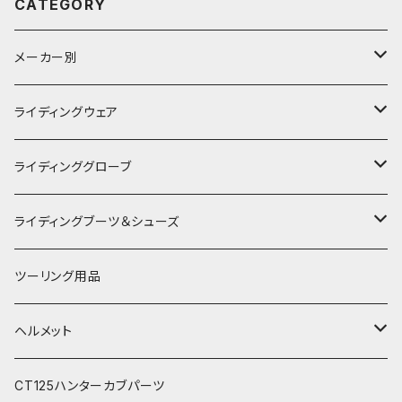
CATEGORY
メーカー別
KUSHITANI
ライディングウェア
RSタイチ
春夏ライディングジャケット
ライディンググローブ
アルパインスターズ
春夏ライディングパンツ
オールシーズングローブ
ライディングブーツ＆シューズ
アライヘルメット
秋冬ライディングジャケット
メッシュグローブ
ライディングブーツ
ツーリング用品
電熱ウェア
SHOEI
秋冬ライディングパンツ
秋冬防風防寒グローブ
ライディングシューズ
ヘルメット
電熱グローブ
OGKカブト
秋冬防寒インナーウェア
フルフェイスヘルメット
CT125ハンターカブパーツ