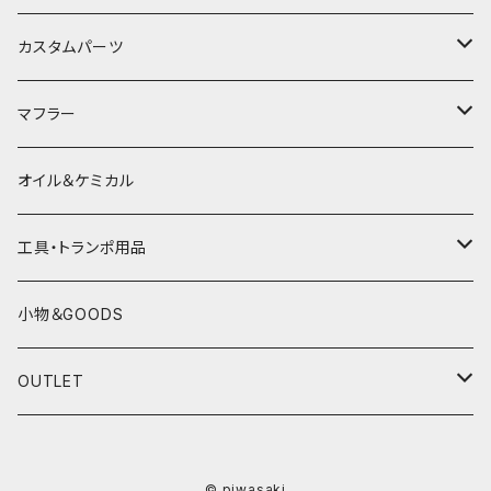
HJC
レザーウェア
オープンフェイスヘルメット
カスタムパーツ
プロテクター＆小物
パーツ&小物
HONDA
マフラー
電熱ウェア
YAMAHA
HONDA
オイル＆ケミカル
インナーウェア
SUZUKI
YAMAHA
工具・トランポ用品
グローブ
KAWASAKI
SUZUKI
充電器
小物＆GOODS
外装パーツ
KAWASAKI
OUTLET
マフラー
ライディングウェア
© piwasaki