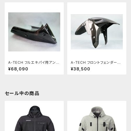
A-TECH フルエキパイ用アンダ
A-TECH フロントフェンダーS
ーカウル ZRX1200DAEG TC
TD ZX-25R 綾織ドライカーボ
¥68,090
¥38,500
綾織カーボン
ン(DC)
セール中の商品