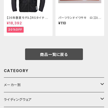
【26年春夏モデル】RSタイチ RS
パーツランドイワサキ ロゴステ
J334 エアーフリップパーカ
ッカー 小
¥18,392
¥110
20%OFF
商品一覧に戻る
CATEGORY
メーカー別
KUSHITANI
ライディングウェア