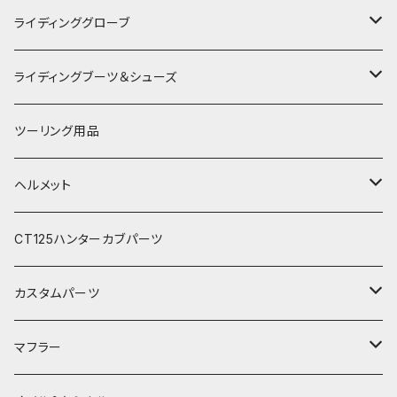
RSタイチ
春夏ライディングジャケット
ライディンググローブ
アルパインスターズ
春夏ライディングパンツ
オールシーズングローブ
ライディングブーツ＆シューズ
アライヘルメット
秋冬ライディングジャケット
メッシュグローブ
ライディングブーツ
ツーリング用品
電熱ウェア
SHOEI
秋冬ライディングパンツ
秋冬防風防寒グローブ
ライディングシューズ
ヘルメット
電熱グローブ
OGKカブト
秋冬防寒インナーウェア
フルフェイスヘルメット
CT125ハンターカブパーツ
HJC
レザーウェア
オープンフェイスヘルメット
カスタムパーツ
プロテクター＆小物
パーツ&小物
HONDA
マフラー