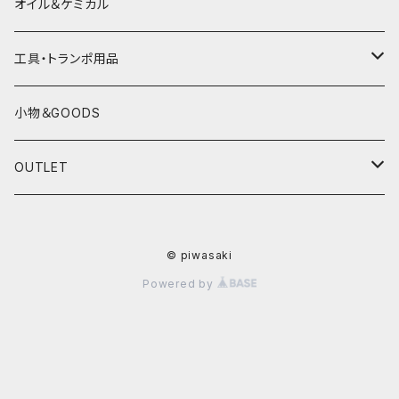
電熱ウェア
YAMAHA
HONDA
オイル＆ケミカル
インナーウェア
SUZUKI
YAMAHA
工具・トランポ用品
グローブ
KAWASAKI
SUZUKI
充電器
小物＆GOODS
外装パーツ
KAWASAKI
OUTLET
マフラー
ライディングウェア
© piwasaki
ヘルメット
Powered by