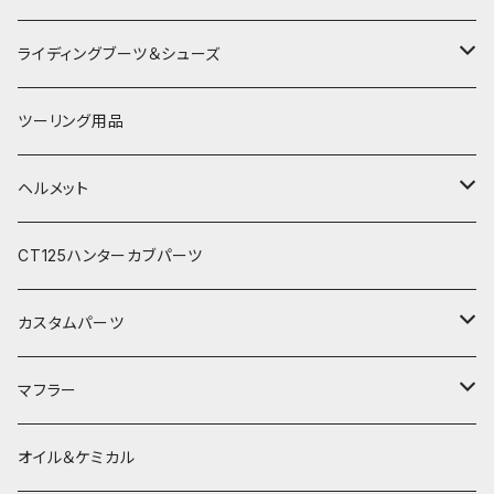
アルパインスターズ
春夏ライディングパンツ
オールシーズングローブ
ライディングブーツ＆シューズ
アライヘルメット
秋冬ライディングジャケット
メッシュグローブ
ライディングブーツ
ツーリング用品
電熱ウェア
SHOEI
秋冬ライディングパンツ
秋冬防風防寒グローブ
ライディングシューズ
ヘルメット
電熱グローブ
OGKカブト
秋冬防寒インナーウェア
フルフェイスヘルメット
CT125ハンターカブパーツ
HJC
レザーウェア
オープンフェイスヘルメット
カスタムパーツ
プロテクター＆小物
パーツ&小物
HONDA
マフラー
電熱ウェア
YAMAHA
HONDA
オイル＆ケミカル