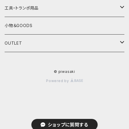
インナーウェア
SUZUKI
YAMAHA
工具・トランポ用品
グローブ
KAWASAKI
SUZUKI
充電器
小物＆GOODS
外装パーツ
KAWASAKI
OUTLET
マフラー
ライディングウェア
© piwasaki
ヘルメット
Powered by
ショップに質問する