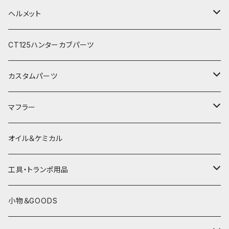
電熱ウェア
SHOEI
秋冬ライディングパンツ
秋冬防風防寒グローブ
ライディングシューズ
ヘルメット
電熱グローブ
OGKカブト
秋冬防寒インナーウェア
フルフェイスヘルメット
CT125ハンターカブパーツ
HJC
レザーウェア
オープンフェイスヘルメット
カスタムパーツ
プロテクター＆小物
パーツ&小物
HONDA
マフラー
電熱ウェア
YAMAHA
HONDA
オイル＆ケミカル
インナーウェア
SUZUKI
YAMAHA
工具・トランポ用品
グローブ
KAWASAKI
SUZUKI
充電器
小物＆GOODS