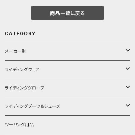
商品一覧に戻る
CATEGORY
メーカー別
KUSHITANI
ライディングウェア
RSタイチ
春夏ライディングジャケット
ライディンググローブ
アルパインスターズ
春夏ライディングパンツ
オールシーズングローブ
ライディングブーツ＆シューズ
アライヘルメット
秋冬ライディングジャケット
メッシュグローブ
ライディングブーツ
ツーリング用品