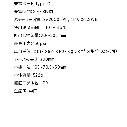
充電ポート：type-C
充電時間：2 〜 3時間
バッテリー容量：3×2000mAh/ 11.1V（22.2Wh）
使用温度範囲：－10 〜 45℃
吐出し空気量：26～30L /min
最高圧力：150psi
圧力単位：ｐｓｉ・ｂａｒ・ｋＰａ・ｋｇ / cm²（4単位の選択可）
ホースの長さ：300mm
本機寸法：165×70.5×50mm
本体質量：522g
認証モデル名：LP8
生産国：中国