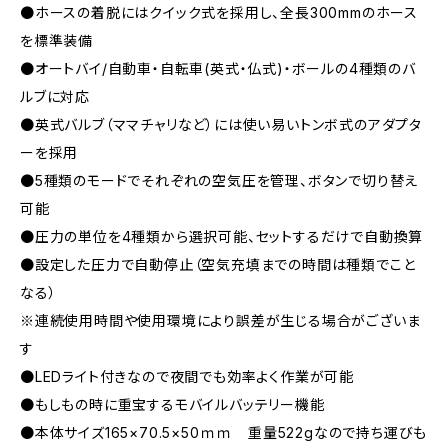
●ホースの着脱にはクイック式を採用し、全長300mmのホース
を標準装備
●オートバイ/自動車・自転車(英式・仏式)・ボールの4種類のバ
ルブに対応
●英式バルブ（ママチャリなど）には使い易いトンボ式のアダプタ
ーを採用
●5種類のモードでそれぞれの空気圧を管理、ボタンで切り替え
可能
●圧力の単位を4種類から選択可能、セットするだけで自動換算
●設定した圧力で自動停止（空気充填までの時間は種類でこと
なる）
※連続使用時間や使用環境により誤差が生じる場合がございま
す
●LEDライト付きなので夜間でも効率よく作業が可能
●もしもの時に重宝するモバイルバッテリー機能
●本体サイズ165×70.5×50ｍｍ 重量522gなので持ち運びも