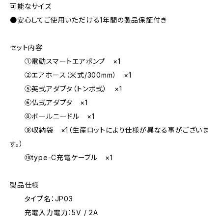
可能なサイズ
●安心してご使用いただける1年間の製品保証付き
セット内容
①電動スマートエアポンプ ×1
②エアホース（米式/300mm） ×1
⑤英式アダプタ（トンボ式） ×1
⑥仏式アダプタ ×1
⑧ボールニードル ×1
⑨収納袋 ×1（生産ロットにより仕様が異なる事がございま
す。）
⑩type-C充電ケーブル ×1
製品仕様
タイプ名：JP03
充電入力電力：5V / 2A