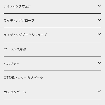
KUSHITANI
ライディングウェア
RSタイチ
春夏ライディングジャケット
ライディンググローブ
アルパインスターズ
春夏ライディングパンツ
オールシーズングローブ
ライディングブーツ＆シューズ
アライヘルメット
秋冬ライディングジャケット
メッシュグローブ
ライディングブーツ
ツーリング用品
電熱ウェア
SHOEI
秋冬ライディングパンツ
秋冬防風防寒グローブ
ライディングシューズ
ヘルメット
電熱グローブ
OGKカブト
秋冬防寒インナーウェア
フルフェイスヘルメット
CT125ハンターカブパーツ
HJC
レザーウェア
オープンフェイスヘルメット
カスタムパーツ