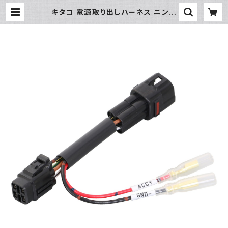
キタコ 電源取り出しハーネス ニンジ
ャZX-25R/-SE etc 【756-9000
440】 | piwasaki