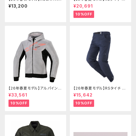
K- 5384 インベンティブレザー
J334 エアーフリップパーカ
¥13,200
¥20,691
グローブ
10%OFF
【26年春夏モデル】アルパインス
【26年春夏モデル】RSタイチ RS
ターズ CHROME SUPERAIRF
Y274 コーデュラライトデニムパ
¥33,561
¥15,642
LOW HOODIE
ンツ
10%OFF
10%OFF