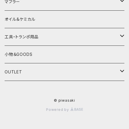
プロテクター＆小物
パーツ&小物
HONDA
マフラー
電熱ウェア
YAMAHA
HONDA
オイル＆ケミカル
インナーウェア
SUZUKI
YAMAHA
工具・トランポ用品
グローブ
KAWASAKI
SUZUKI
充電器
小物＆GOODS
外装パーツ
KAWASAKI
OUTLET
マフラー
ライディングウェア
© piwasaki
ヘルメット
Powered by