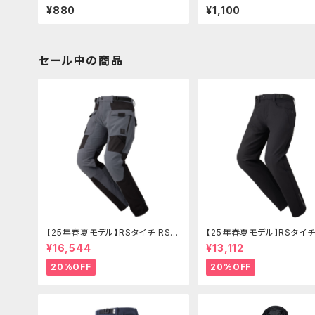
パーカブC125 etc【756-131190
350/S etc【 756-90001
¥880
¥1,100
0】
セール中の商品
【25年春夏モデル】RSタイチ RSY
【25年春夏モデル】RSタイチ
272 クイックドライメッシュパンツ
271 クイックドライストレー
¥16,544
¥13,112
ツ
20%OFF
20%OFF