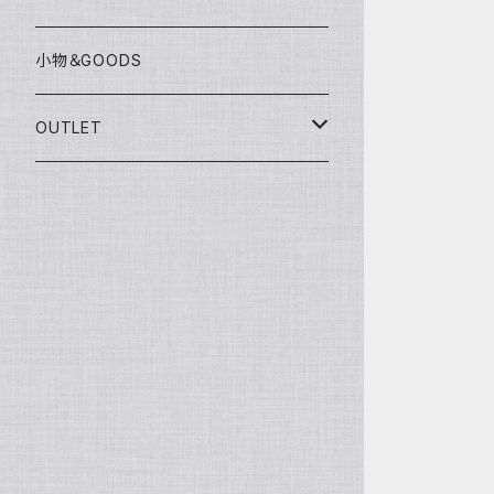
グローブ
KAWASAKI
SUZUKI
充電器
小物＆GOODS
外装パーツ
KAWASAKI
OUTLET
マフラー
ライディングウェア
ヘルメット