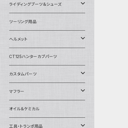
アルパインスターズ
春夏ライディングパンツ
オールシーズングローブ
ライディングブーツ＆シューズ
アライヘルメット
秋冬ライディングジャケット
メッシュグローブ
ライディングブーツ
ツーリング用品
電熱ウェア
SHOEI
秋冬ライディングパンツ
秋冬防風防寒グローブ
ライディングシューズ
ヘルメット
電熱グローブ
OGKカブト
秋冬防寒インナーウェア
フルフェイスヘルメット
CT125ハンターカブパーツ
HJC
レザーウェア
オープンフェイスヘルメット
カスタムパーツ
プロテクター＆小物
パーツ&小物
HONDA
マフラー
電熱ウェア
YAMAHA
HONDA
オイル＆ケミカル
インナーウェア
SUZUKI
YAMAHA
工具・トランポ用品