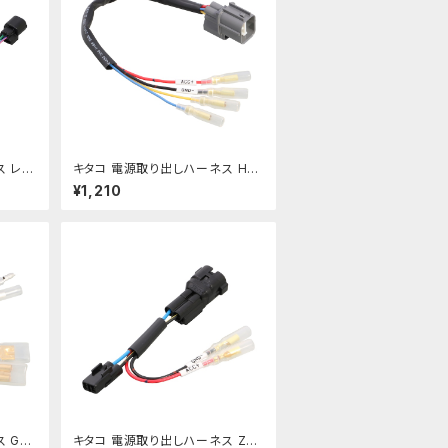
ス レブ
キタコ 電源取り出しハーネス HR
0】
Cグロム etc【756-1443910】
¥1,210
 GB
キタコ 電源取り出しハーネス Z9