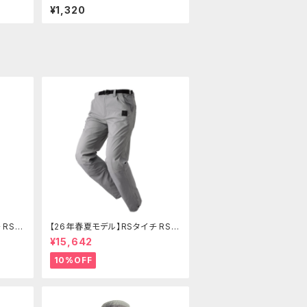
80】
00RS/-カフェ etc 【756-9000
¥1,320
430】
 RSY
【26年春夏モデル】RSタイチ RSY
トパン
273 コーデュラライトエアーパン
¥15,642
ツ
10%OFF