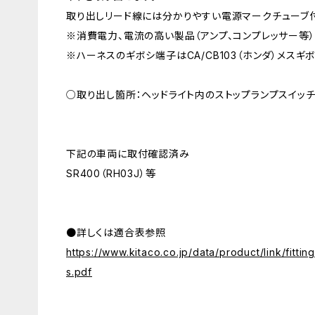
取り出しリード線には分かりやすい電源マークチューブ
※消費電力、電流の高い製品（アンプ、コンプレッサー等
※ハーネスのギボシ端子はCA/CB103（ホンダ）メスギ
○取り出し箇所：ヘッドライト内のストップランプスイッ
下記の車両に取付確認済み
SR400（RH03J）等
●詳しくは適合表参照
https://www.kitaco.co.jp/data/product/link/fitting_
s.pdf