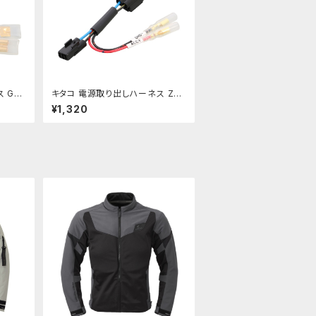
 GB
キタコ 電源取り出しハーネス Z9
80】
00RS/-カフェ etc 【756-9000
¥1,320
430】