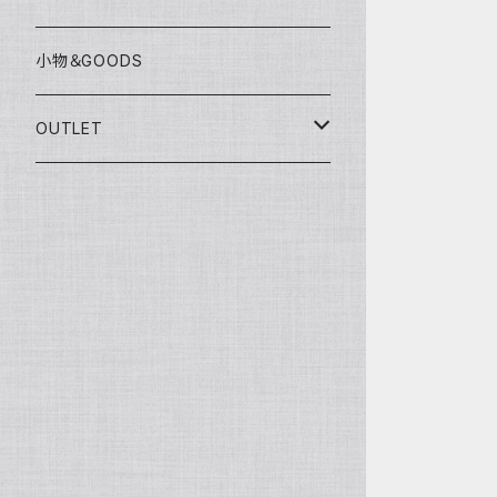
グローブ
KAWASAKI
SUZUKI
充電器
小物＆GOODS
外装パーツ
KAWASAKI
OUTLET
マフラー
ライディングウェア
ヘルメット