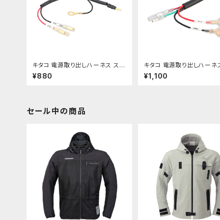
キタコ 電源取り出しハーネス スー
キタコ 電源取り出しハーネス
パーカブC125 etc【756-131190
350/S etc【 756-90001
¥880
¥1,100
0】
セール中の商品