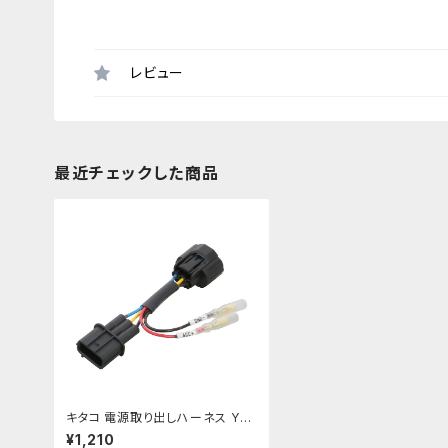
レビュー
最近チェックした商品
キタコ 電源取り出しハーネス YZF
-R1/M･GSX-S750 etc 【756-9
¥1,210
000310】