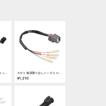
ス レブ
キタコ 電源取り出しハーネス HR
0】
Cグロム etc【756-1443910】
¥1,210