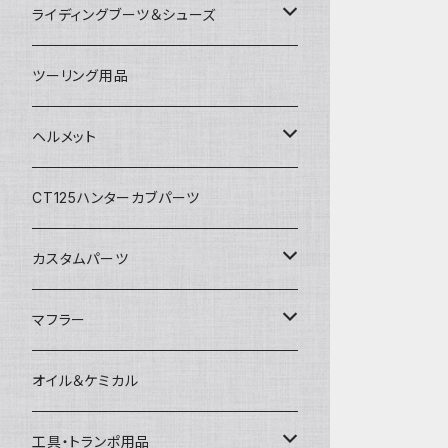
アルパインスターズ
春夏ライディングパンツ
オールシーズングローブ
ライディングブーツ＆シューズ
アライヘルメット
秋冬ライディングジャケット
メッシュグローブ
ライディングブーツ
ツーリング用品
電熱ウェア
SHOEI
秋冬ライディングパンツ
秋冬防風防寒グローブ
ライディングシューズ
ヘルメット
電熱グローブ
OGKカブト
秋冬防寒インナーウェア
フルフェイスヘルメット
CT125ハンターカブパーツ
HJC
レザーウェア
オープンフェイスヘルメット
カスタムパーツ
プロテクター＆小物
パーツ&小物
HONDA
マフラー
電熱ウェア
YAMAHA
HONDA
オイル＆ケミカル
インナーウェア
SUZUKI
YAMAHA
工具・トランポ用品