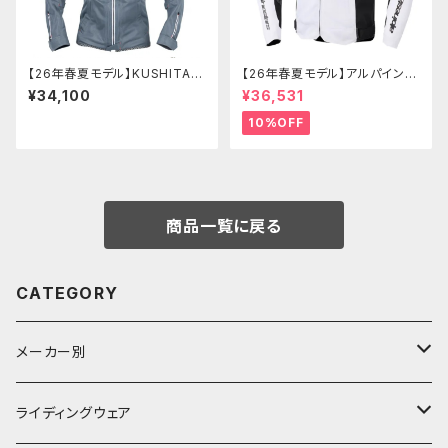
【26年春夏モデル】KUSHITANI
【26年春夏モデル】アルパインス
K-2455 フルメッシュパーカー
ターズ T-GP IGNITION v2 AI
¥34,100
¥36,531
ジャケット
R JACKET
10%OFF
商品一覧に戻る
CATEGORY
メーカー別
KUSHITANI
ライディングウェア