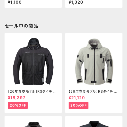
B350/S etc【 756-900018
900RS/-カフェ etc 【756-90
¥1,100
¥1,320
0】
00430】
セール中の商品
【26年春夏モデル】RSタイチ RS
【26年春夏モデル】RSタイチ RS
J334 エアーフリップパーカ
J335 クイックドライパーカ
¥18,392
¥21,120
20%OFF
20%OFF