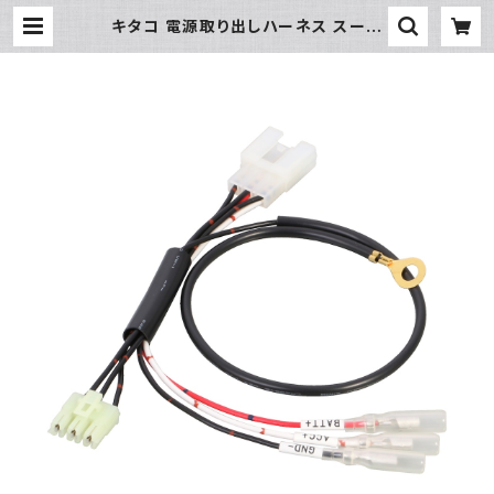
キタコ 電源取り出しハーネス スーパ
ーカブ50 STD/110 etc【756-142
4900】 | piwasaki