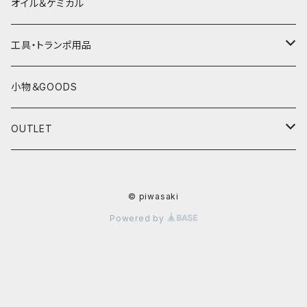
電熱ウェア
YAMAHA
HONDA
オイル＆ケミカル
インナーウェア
SUZUKI
YAMAHA
工具・トランポ用品
グローブ
KAWASAKI
SUZUKI
充電器
小物＆GOODS
外装パーツ
KAWASAKI
OUTLET
マフラー
ライディングウェア
© piwasaki
ヘルメット
Powered by