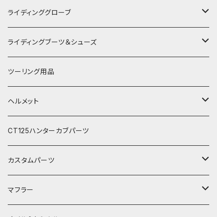
RSタイチ
春夏ライディングジャケット
ライディンググローブ
アルパインスターズ
春夏ライディングパンツ
オールシーズングローブ
ライディングブーツ＆シューズ
アライヘルメット
秋冬ライディングジャケット
メッシュグローブ
ライディングブーツ
ツーリング用品
電熱ウェア
SHOEI
秋冬ライディングパンツ
秋冬防風防寒グローブ
ライディングシューズ
ヘルメット
電熱グローブ
OGKカブト
秋冬防寒インナーウェア
フルフェイスヘルメット
CT125ハンターカブパーツ
HJC
レザーウェア
オープンフェイスヘルメット
カスタムパーツ
プロテクター＆小物
パーツ&小物
HONDA
マフラー