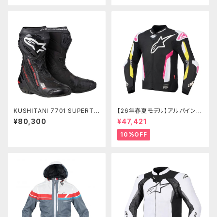
KUSHITANI 7701 SUPERTE
【26年春夏モデル】アルパインス
CH R2 × ProtoCore Leathe
ターズ T-SUPERTECH AIR J
¥80,300
¥47,421
r Model
ACKET
10%OFF