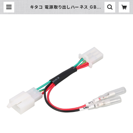
キタコ 電源取り出しハーネス GB35
0S etc【 756-9000170】 | piwa
saki