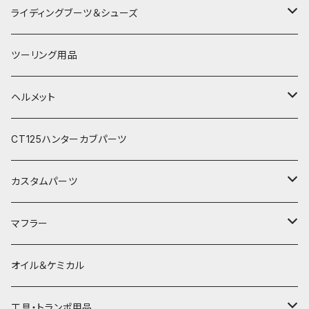
アルパインスターズ
春夏ライディングパンツ
オールシーズングローブ
ライディングブーツ＆シューズ
アライヘルメット
秋冬ライディングジャケット
メッシュグローブ
ライディングブーツ
ツーリング用品
電熱ウェア
SHOEI
秋冬ライディングパンツ
秋冬防風防寒グローブ
ライディングシューズ
ヘルメット
電熱グローブ
OGKカブト
秋冬防寒インナーウェア
フルフェイスヘルメット
CT125ハンターカブパーツ
HJC
レザーウェア
オープンフェイスヘルメット
カスタムパーツ
プロテクター＆小物
パーツ&小物
HONDA
マフラー
電熱ウェア
YAMAHA
HONDA
オイル＆ケミカル
インナーウェア
SUZUKI
YAMAHA
工具・トランポ用品