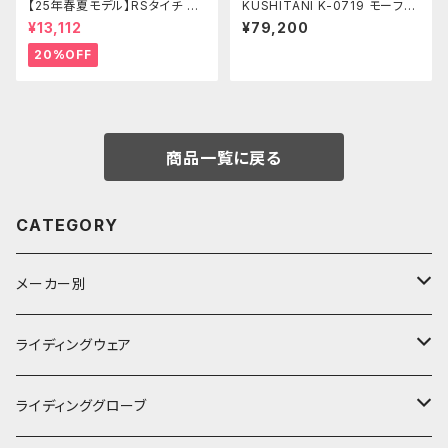
【25年春夏モデル】RSタイチ RS
KUSHITANI K-0719 モーフィ
Y271 クイックドライストレート
ングジャケット
¥13,112
¥79,200
パンツ
20%OFF
商品一覧に戻る
CATEGORY
メーカー別
KUSHITANI
ライディングウェア
RSタイチ
春夏ライディングジャケット
ライディンググローブ