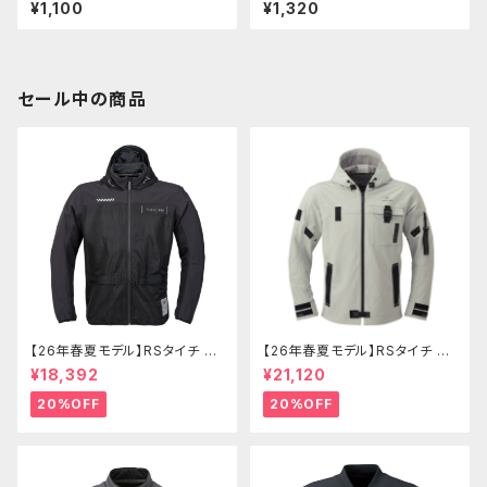
B350/S etc【 756-900018
900RS/-カフェ etc 【756-90
¥1,100
¥1,320
0】
00430】
セール中の商品
【26年春夏モデル】RSタイチ RS
【26年春夏モデル】RSタイチ RS
J334 エアーフリップパーカ
J335 クイックドライパーカ
¥18,392
¥21,120
20%OFF
20%OFF