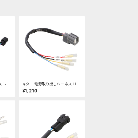
ス レブ
キタコ 電源取り出しハーネス HR
0】
Cグロム etc【756-1443910】
¥1,210