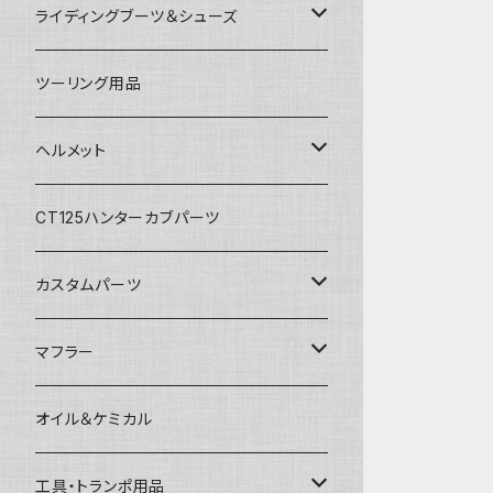
アルパインスターズ
春夏ライディングパンツ
オールシーズングローブ
ライディングブーツ＆シューズ
アライヘルメット
秋冬ライディングジャケット
メッシュグローブ
ライディングブーツ
ツーリング用品
電熱ウェア
SHOEI
秋冬ライディングパンツ
秋冬防風防寒グローブ
ライディングシューズ
ヘルメット
電熱グローブ
OGKカブト
秋冬防寒インナーウェア
フルフェイスヘルメット
CT125ハンターカブパーツ
HJC
レザーウェア
オープンフェイスヘルメット
カスタムパーツ
プロテクター＆小物
パーツ&小物
HONDA
マフラー
電熱ウェア
YAMAHA
HONDA
オイル＆ケミカル
インナーウェア
SUZUKI
YAMAHA
工具・トランポ用品