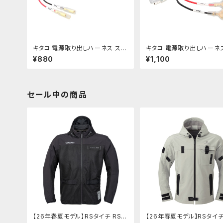
キタコ 電源取り出しハーネス スー
キタコ 電源取り出しハーネス
パーカブC125 etc【756-131190
350/S etc【 756-90001
¥880
¥1,100
0】
セール中の商品
【26年春夏モデル】RSタイチ RSJ
【26年春夏モデル】RSタイチ