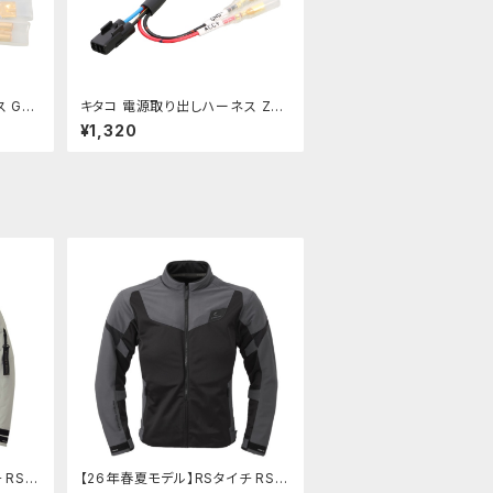
 GB
キタコ 電源取り出しハーネス Z9
80】
00RS/-カフェ etc 【756-9000
¥1,320
430】
 RSJ
【26年春夏モデル】RSタイチ RSJ