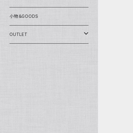
グローブ
KAWASAKI
SUZUKI
充電器
小物＆GOODS
外装パーツ
KAWASAKI
OUTLET
マフラー
ライディングウェア
ヘルメット