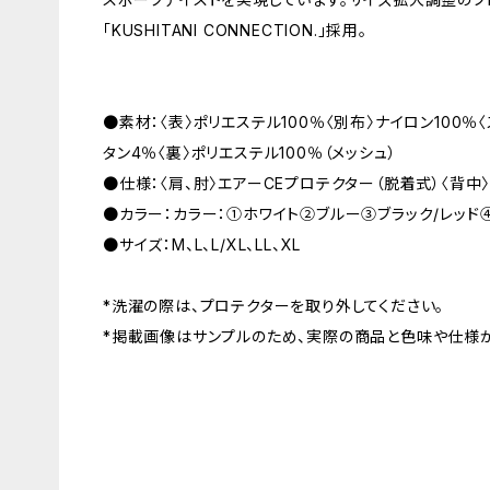
「KUSHITANI CONNECTION.」採用。
●素材：〈表〉ポリエステル100％〈別布〉ナイロン100％
タン4％〈裏〉ポリエステル100％（メッシュ）
●仕様：〈肩、肘〉エアーCEプロテクター（脱着式）〈背中
●カラー：カラー：①ホワイト②ブルー③ブラック/レッド
●サイズ：M、L、L/XL、LL、XL
*洗濯の際は、プロテクターを取り外してください。
*掲載画像はサンプルのため、実際の商品と色味や仕様