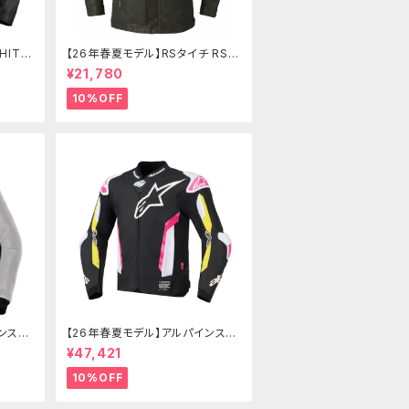
HITA
【26年春夏モデル】RSタイチ RSJ
ケット
353 マイルズエアージャケット
¥21,780
10%OFF
ンスタ
【26年春夏モデル】アルパインスタ
RFLO
ーズ T-SUPERTECH AIR JACK
¥47,421
ET
10%OFF