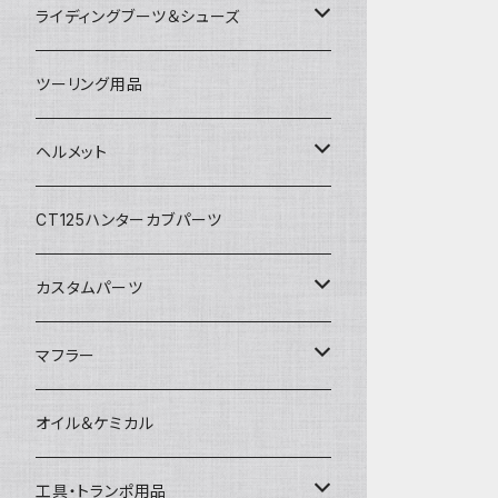
アルパインスターズ
春夏ライディングパンツ
オールシーズングローブ
ライディングブーツ＆シューズ
アライヘルメット
秋冬ライディングジャケット
メッシュグローブ
ライディングブーツ
ツーリング用品
電熱ウェア
SHOEI
秋冬ライディングパンツ
秋冬防風防寒グローブ
ライディングシューズ
ヘルメット
電熱グローブ
OGKカブト
秋冬防寒インナーウェア
フルフェイスヘルメット
CT125ハンターカブパーツ
HJC
レザーウェア
オープンフェイスヘルメット
カスタムパーツ
プロテクター＆小物
パーツ&小物
HONDA
マフラー
電熱ウェア
YAMAHA
HONDA
オイル＆ケミカル
インナーウェア
SUZUKI
YAMAHA
工具・トランポ用品