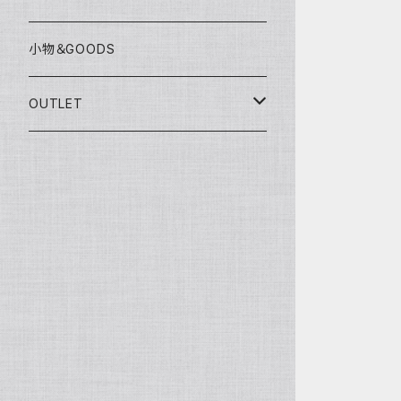
グローブ
KAWASAKI
SUZUKI
充電器
小物＆GOODS
外装パーツ
KAWASAKI
OUTLET
マフラー
ライディングウェア
ヘルメット