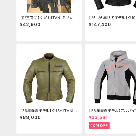
【限定商品】KUSHITANI P-2454
【25-26年秋冬モデル】KUS
T エアーコンテンドジャケット
NI K-0728Z シングルジャ
¥42,900
¥147,400
【26年春夏モデル】KUSHITANI K
【26年春夏モデル】アルパイ
-0731 アーカナレザーブリーズジ
ーズ CHROME SUPERAI
¥88,000
¥33,561
ャケット
W HOODIE
10%OFF